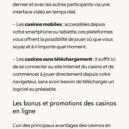
dernier et avec les autres participants via une
interface vidéo en temps réel.
– Les
casinos mobiles
: accessibles depuis
votre smartphone ou tablette, ces plateformes
vous offrent la possibilité de jouer où que vous
soyez et à n’importe quel moment.
– Les
casinos sans téléchargement
: il suffit ici
de se connecter au site internet du casino et de
commencer à jouer directement depuis votre
navigateur, sans avoir besoin de télécharger un
logiciel au préalable.
Les bonus et promotions des casinos
en ligne
L’un des principaux avantages des casinos en