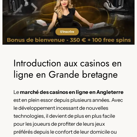
Introduction aux casinos en
ligne en Grande bretagne
Le
marché des casinos en ligne en Angleterre
est en plein essor depuis plusieurs années. Avec
le développement incessant de nouvelles
technologies, il devient de plus en plus facile
pour les joueurs de profiter de leurs jeux
préférés depuis le confort de leur domicile ou