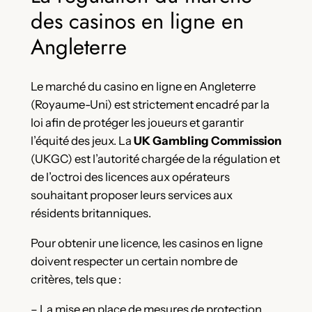
des casinos en ligne en
Angleterre
Le marché du casino en ligne en Angleterre
(Royaume-Uni) est strictement encadré par la
loi afin de protéger les joueurs et garantir
l’équité des jeux. La
UK Gambling Commission
(UKGC) est l’autorité chargée de la régulation et
de l’octroi des licences aux opérateurs
souhaitant proposer leurs services aux
résidents britanniques.
Pour obtenir une licence, les casinos en ligne
doivent respecter un certain nombre de
critères, tels que :
– La mise en place de mesures de protection