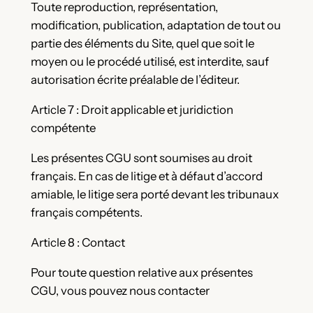
Toute reproduction, représentation,
modification, publication, adaptation de tout ou
partie des éléments du Site, quel que soit le
moyen ou le procédé utilisé, est interdite, sauf
autorisation écrite préalable de l’éditeur.
Article 7 : Droit applicable et juridiction
compétente
Les présentes CGU sont soumises au droit
français. En cas de litige et à défaut d’accord
amiable, le litige sera porté devant les tribunaux
français compétents.
Article 8 : Contact
Pour toute question relative aux présentes
CGU, vous pouvez nous contacter