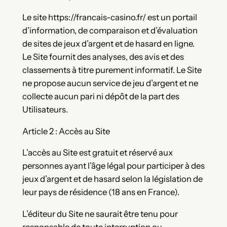
Le site https://francais-casino.fr/ est un portail
d’information, de comparaison et d’évaluation
de sites de jeux d’argent et de hasard en ligne.
Le Site fournit des analyses, des avis et des
classements à titre purement informatif. Le Site
ne propose aucun service de jeu d’argent et ne
collecte aucun pari ni dépôt de la part des
Utilisateurs.
Article 2 : Accès au Site
L’accès au Site est gratuit et réservé aux
personnes ayant l’âge légal pour participer à des
jeux d’argent et de hasard selon la législation de
leur pays de résidence (18 ans en France).
L’éditeur du Site ne saurait être tenu pour