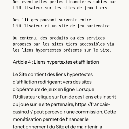
Des éventuelles pertes financières subies par 
l'Utilisateur sur les sites de jeux tiers.

Des litiges pouvant survenir entre 
l'Utilisateur et un site de jeu partenaire.

Du contenu, des produits ou des services 
proposés par les sites tiers accessibles via 
les liens hypertextes présents sur le Site.
Article 4 : Liens hypertextes et affiliation
Le Site contient des liens hypertextes
d’affiliation redirigeant vers des sites
d’opérateurs de jeux en ligne. Lorsque
l’Utilisateur clique sur l’un de ces liens et s’inscrit
ou joue sur le site partenaire, https://francais-
casino.fr/ peut percevoir une commission. Cette
monétisation permet de financer le
fonctionnement du Site et de maintenir la