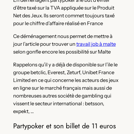
d’être taxé sur la TVA appliquée sur le Produit
Net des Jeux. Ils seront commet toujours taxé
pour le chiffre d’affaire réalisé en France
Ce déménagement nous permet de mettre à
jour l’article pour trouver un
travail job à malte
selon gonfle encore les possibilité sur Malte
Rappelons qu’il y a déjà de disponible sur l’ile le
groupe betclic, Everest, Zeturf, Unibet France
Limited en ce qui concerne les acteurs des jeux
en ligne sur le marché français mais aussi de
nombreuses autres sociétè de gambling qui
vissent le secteur international : betsson,
expekt, …
Partypoker et son billet de 11 euros