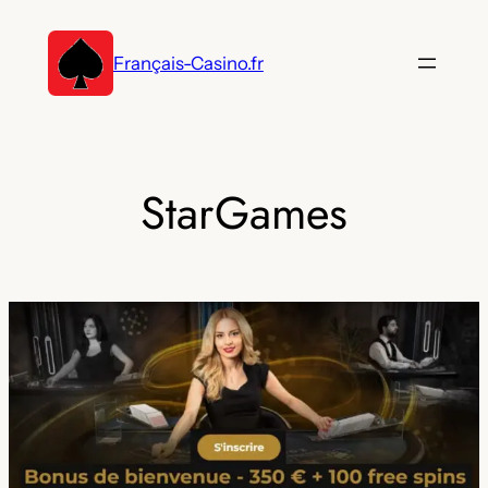
Saltar
para
Français-Casino.fr
o
conteúdo
StarGames