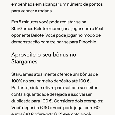
empenhada em alcançar um número de pontos
para vencer a rodada.
Em 5 minutos você pode registar-se na
StarGames Belote e começar a jogar com o Real
oponente Belote. Você pode jogar no modo de
demonstração para treinar-se para Pinochle.
Aproveite o seu bônus no
Stargames
StarGames atualmente oferece um bônus de
100% no seu primeiro depósito até 100 €.
Portanto, sinta-se livre para soltar o seu leitor
conta a quantidade desejada e isso vai ser
duplicada para 100 €. Considere dois exemplos:
Você deposita € 30 e você pode jogar com 60
euros (30 € oferecidos); 2ª exemplo, você