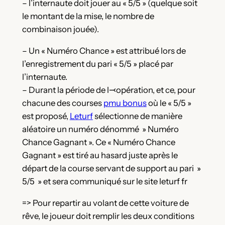
– l’internaute doit jouer au « 5/5 » (quelque soit
le montant de la mise, le nombre de
combinaison jouée).
– Un « Numéro Chance » est attribué lors de
l’enregistrement du pari « 5/5 » placé par
l’internaute.
– Durant la période de l⤙opération, et ce, pour
chacune des courses
pmu bonus
où le « 5/5 »
est proposé,
Leturf
sélectionne de manière
aléatoire un numéro dénommé » Numéro
Chance Gagnant ». Ce « Numéro Chance
Gagnant » est tiré au hasard juste après le
départ de la course servant de support au pari »
5/5 » et sera communiqué sur le site leturf fr
=> Pour repartir au volant de cette voiture de
rêve, le joueur doit remplir les deux conditions