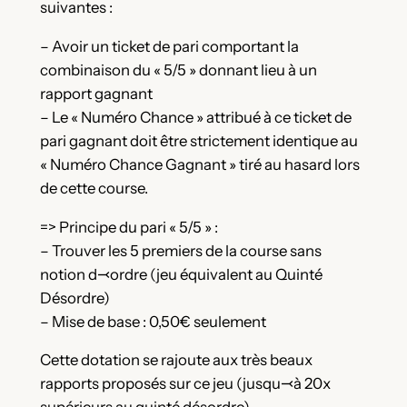
suivantes :
– Avoir un ticket de pari comportant la
combinaison du « 5/5 » donnant lieu à un
rapport gagnant
– Le « Numéro Chance » attribué à ce ticket de
pari gagnant doit être strictement identique au
« Numéro Chance Gagnant » tiré au hasard lors
de cette course.
=> Principe du pari « 5/5 » :
– Trouver les 5 premiers de la course sans
notion d⤙ordre (jeu équivalent au Quinté
Désordre)
– Mise de base : 0,50€ seulement
Cette dotation se rajoute aux très beaux
rapports proposés sur ce jeu (jusqu⤙à 20x