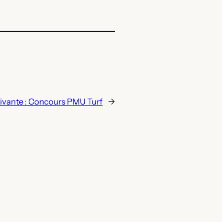
ivante :
Concours PMU Turf
→