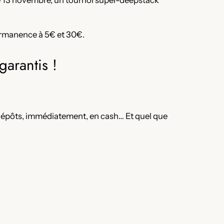
e 13 novembre, un tournoi super-deepstack
permanence à 5€ et 30€.
arantis !
dépôts, immédiatement, en cash… Et quel que