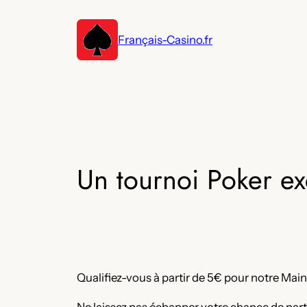
Aller
au
Français-Casino.fr
contenu
Un tournoi Poker e
Qualifiez-vous à partir de 5€ pour notre Main