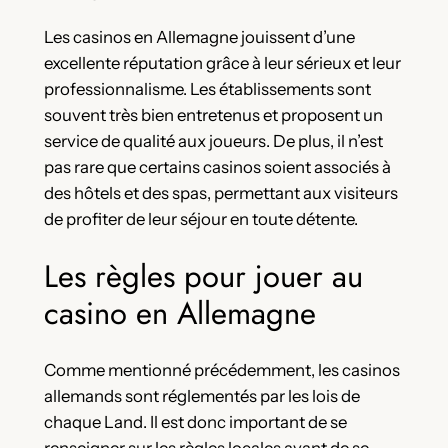
Les casinos en Allemagne jouissent d’une
excellente réputation grâce à leur sérieux et leur
professionnalisme. Les établissements sont
souvent très bien entretenus et proposent un
service de qualité aux joueurs. De plus, il n’est
pas rare que certains casinos soient associés à
des hôtels et des spas, permettant aux visiteurs
de profiter de leur séjour en toute détente.
Les règles pour jouer au
casino en Allemagne
Comme mentionné précédemment, les casinos
allemands sont réglementés par les lois de
chaque Land. Il est donc important de se