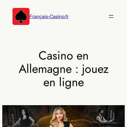
Aller
au
Français-Casino.fr
contenu
Casino en
Allemagne : jouez
en ligne