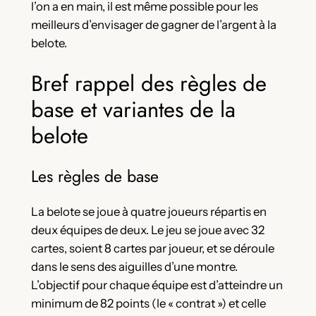
l’on a en main, il est même possible pour les
meilleurs d’envisager de gagner de l’argent à la
belote.
Bref rappel des règles de
base et variantes de la
belote
Les règles de base
La belote se joue à quatre joueurs répartis en
deux équipes de deux. Le jeu se joue avec 32
cartes, soient 8 cartes par joueur, et se déroule
dans le sens des aiguilles d’une montre.
L’objectif pour chaque équipe est d’atteindre un
minimum de 82 points (le « contrat ») et celle