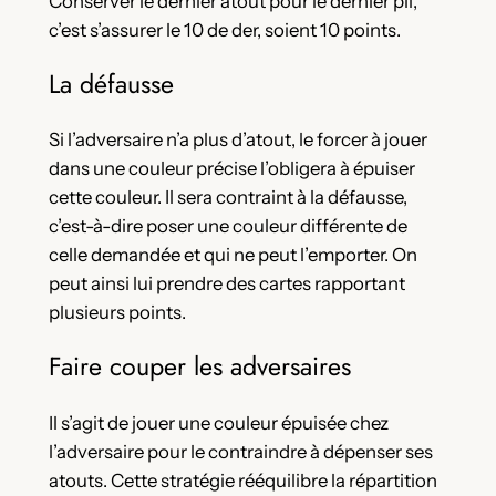
Conserver le dernier atout pour le dernier pli,
c’est s’assurer le 10 de der, soient 10 points.
La défausse
Si l’adversaire n’a plus d’atout, le forcer à jouer
dans une couleur précise l’obligera à épuiser
cette couleur. Il sera contraint à la défausse,
c’est-à-dire poser une couleur différente de
celle demandée et qui ne peut l’emporter. On
peut ainsi lui prendre des cartes rapportant
plusieurs points.
Faire couper les adversaires
Il s’agit de jouer une couleur épuisée chez
l’adversaire pour le contraindre à dépenser ses
atouts. Cette stratégie rééquilibre la répartition