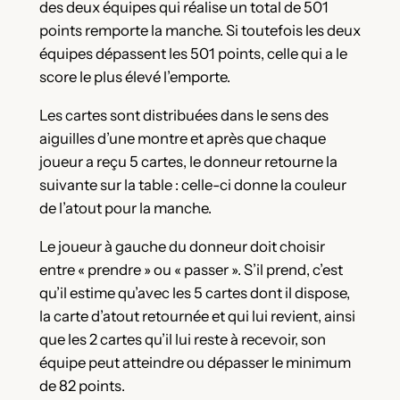
des deux équipes qui réalise un total de 501
points remporte la manche. Si toutefois les deux
équipes dépassent les 501 points, celle qui a le
score le plus élevé l’emporte.
Les cartes sont distribuées dans le sens des
aiguilles d’une montre et après que chaque
joueur a reçu 5 cartes, le donneur retourne la
suivante sur la table : celle-ci donne la couleur
de l’atout pour la manche.
Le joueur à gauche du donneur doit choisir
entre « prendre » ou « passer ». S’il prend, c’est
qu’il estime qu’avec les 5 cartes dont il dispose,
la carte d’atout retournée et qui lui revient, ainsi
que les 2 cartes qu’il lui reste à recevoir, son
équipe peut atteindre ou dépasser le minimum
de 82 points.